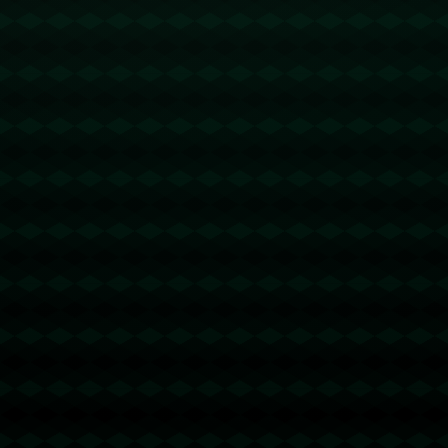
主页
>
关于我们
关于我们
关于我们
公司简介
联系我们
公司简介
我们专为全球体育迷设计了一个全方位的观赛平台，涵盖了足球、篮球、网球等多个
运动项目，特别关注世界杯、NBA等全球顶级赛事的直播与数据分析。平台提供高清
赛事直播、实时比分、赛程安排和赛后回放等多项功能，确保每一位用户随时了解每
场比赛的最新动态。平台的个性化推荐系统根据用户的兴趣和观看历史，推送相关赛
事内容，确保您不会错过任何精彩比赛。平台支持多设备观看，让您无论在家、办公