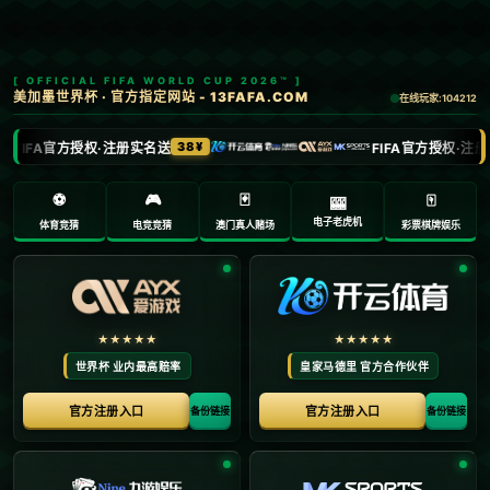
Menu
网站首页
关于我们
产品中心
新闻中心
联系方式
火博官网中国
加入收藏