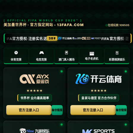
Menu
网站首页
关于我们
产品中心
新闻中心
联系方式
火博官网中国
加入收藏